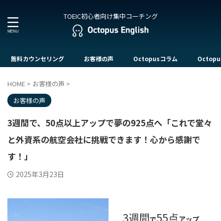
TOEIC初心者向け集中コーチング
無料カウンセリング
お客様の声
Octopusコラム
Octopu
HOME
>
お客様の声
>
お客様の声
3週間で、50点以上アップで夢の925点へ「これで堂々
と外資系の航空会社に挑戦できます！心から感謝で
す！」
2025年3月23日
3週間
55点
で
アップ