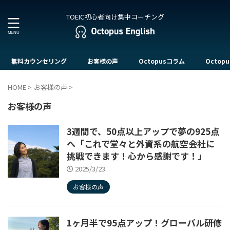
TOEIC初心者向け集中コーチング
無料カウンセリング
お客様の声
Octopusコラム
Octopu
HOME
>
お客様の声
>
お客様の声
3週間で、50点以上アップで夢の925点
へ「これで堂々と外資系の航空会社に
挑戦できます！心から感謝です！」
2025/3/23
お客様の声
1ヶ月半で95点アップ！グローバル研修